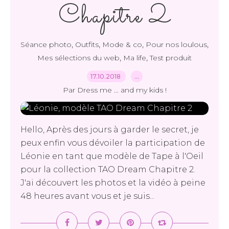
Chapitre 2
,
,
,
,
Séance photo
Outfits
Mode & co
Pour nos loulous
,
,
Mes sélections du web
Ma life
Test produit
17.10.2018
…
Par Dress me ... and my kids !
Hello, Après des jours à garder le secret, je
peux enfin vous dévoiler la participation de
Léonie en tant que modèle de Tape à l'Oeil
pour la collection TAO Dream Chapitre 2.
J'ai découvert les photos et la vidéo à peine
48 heures avant vous et je suis...