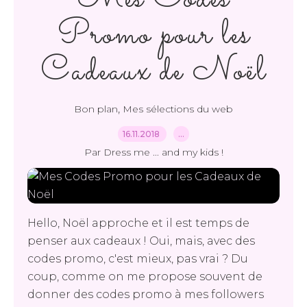
Promo pour les
Cadeaux de Noël
,
Bon plan
Mes sélections du web
16.11.2018
…
Par Dress me ... and my kids !
Hello, Noël approche et il est temps de
penser aux cadeaux ! Oui, mais, avec des
codes promo, c'est mieux, pas vrai ? Du
coup, comme on me propose souvent de
donner des codes promo à mes followers