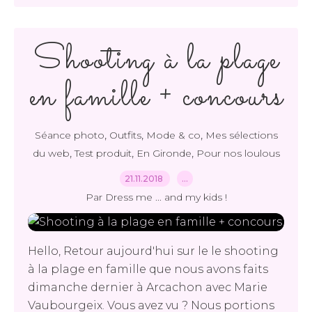
Shooting à la plage
en famille + concours
,
,
,
Séance photo
Outfits
Mode & co
Mes sélections
,
,
,
du web
Test produit
En Gironde
Pour nos loulous
21.11.2018
…
Par Dress me ... and my kids !
Hello, Retour aujourd'hui sur le le shooting
à la plage en famille que nous avons faits
dimanche dernier à Arcachon avec Marie
Vaubourgeix. Vous avez vu ? Nous portions