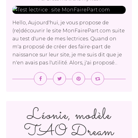
Hello, Aujourd'hui, je vous propose de
(re)découvrir le site MonFairePart.com suite
au test d'une de mes lectrices. Quand on
m'a proposé de créer des faire-part de
naissance sur leur site, je me suis dit que je
n'en avais pas l'utilité. Alors, j'ai proposé...
Léonie, modèle
TAO Dream