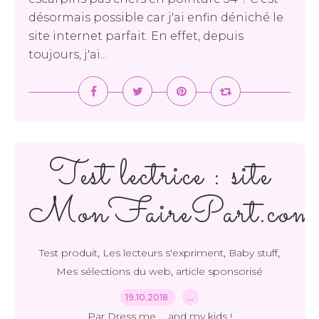
désormais possible car j'ai enfin déniché le
site internet parfait. En effet, depuis
toujours, j'ai...
Test lectrice : site
MonFairePart.com
,
,
,
Test produit
Les lecteurs s'expriment
Baby stuff
,
Mes sélections du web
article sponsorisé
19.10.2018
…
Par Dress me ... and my kids !