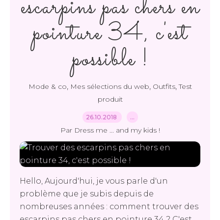
escarpins pas chers en
pointure 34, c'est
possible !
,
,
,
Mode & co
Mes sélections du web
Outfits
Test
produit
26.10.2018
…
Par Dress me ... and my kids !
Hello, Aujourd'hui, je vous parle d'un
problème que je subis depuis de
nombreuses années : comment trouver des
escarpins pas chers en pointure 34 ? C'est