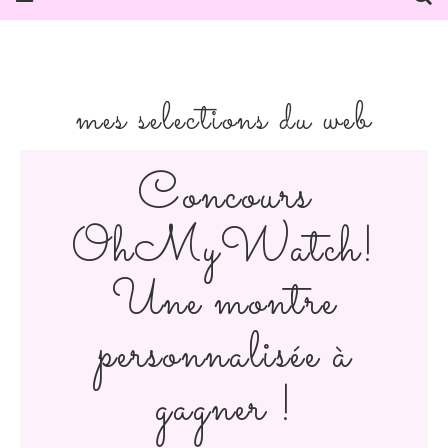
mes selections du web
Concours
OhMyWatch!
Une montre
personnalisée à
gagner !