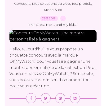
,
,
,
Concours
Mes sélections du web
Test produit
Mode & co
26.11.2018
…
Par Dress me ... and my kids !
Hello, aujourd'hui je vous propose un
chouette concours avec la marque
OhMyWatch! pour vous faire gagner une
montre personnalisée de la collection Pop.
Vous connaissez OhMyWatch! ? Sur ce site,
vous pouvez customiser absolument tout
pour vous créer une...