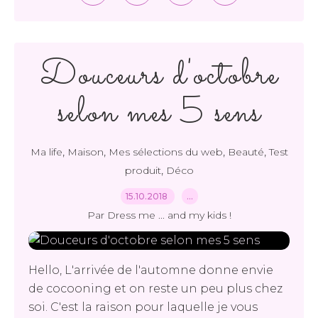
Douceurs d'octobre
selon mes 5 sens
,
,
,
,
Ma life
Maison
Mes sélections du web
Beauté
Test
,
produit
Déco
15.10.2018
…
Par Dress me ... and my kids !
Hello, L'arrivée de l'automne donne envie
de cocooning et on reste un peu plus chez
soi. C'est la raison pour laquelle je vous