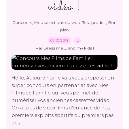
vidéo !
,
,
,
Concours
Mes sélections du web
Test produit
Bon
plan
05.10.2018
…
Par Dress me ... and my kids !
Hello, Aujourd'hui, je vais vous proposer un
super concours en partenariat avec Mes
Films de Famille qui vous permet de
numériser vos anciennes cassettes vidéo.
On a tous de vieux films d'enfance de nos
premiers exploits sportifs ou premiers pas,
des...