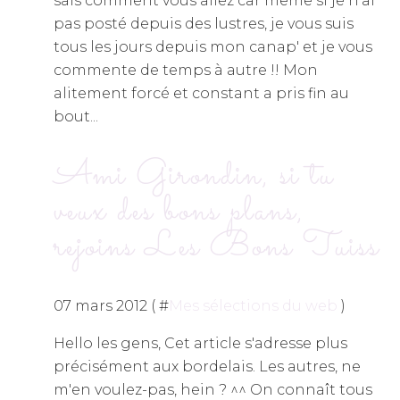
sais comment vous allez car même si je n'ai
pas posté depuis des lustres, je vous suis
tous les jours depuis mon canap' et je vous
commente de temps à autre !! Mon
alitement forcé et constant a pris fin au
bout...
Ami Girondin, si tu
veux des bons plans,
rejoins Les Bons Tuiss
07 mars 2012 ( #
Mes sélections du web
)
Hello les gens, Cet article s'adresse plus
précisément aux bordelais. Les autres, ne
m'en voulez-pas, hein ? ^^ On connaît tous