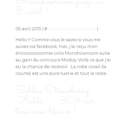
Monshowroom jusqu'au
8 avril !
05 avril 2013 ( #
Mes sélections du web
)
Hello !! Comme vous le savez si vous me
suivez via facebook, hier, j'ai reçu mon
énoooooooorme colis Monshowroom suite
au gain du concours Modizy. Voilà ce que j'ai
eu la chance de recevoir : La robe corail (la
courte) est une pure tuerie et tout le reste...
Soldes Strawberry
Fields : - 30% sur
tous mes bijoux !