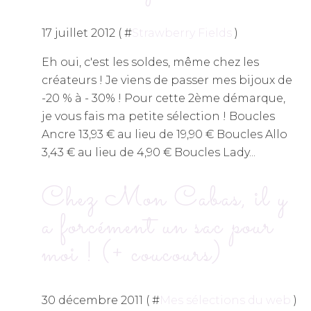
17 juillet 2012 ( #
Strawberry Fields
)
Eh oui, c'est les soldes, même chez les
créateurs ! Je viens de passer mes bijoux de
-20 % à - 30% ! Pour cette 2ème démarque,
je vous fais ma petite sélection ! Boucles
Ancre 13,93 € au lieu de 19,90 € Boucles Allo
3,43 € au lieu de 4,90 € Boucles Lady...
Chez Mon Cabas, il y
a forcément un sac pour
moi ! (+ coucours)
30 décembre 2011 ( #
Mes sélections du web
)