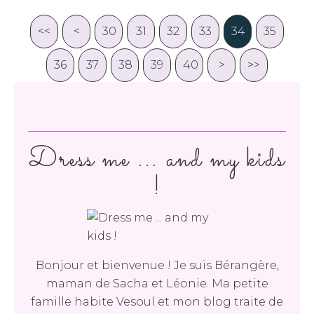
<<
<
20
30
10
31
32
33
34
35
36
37
38
39
40
50
>
>>
Dress me ... and my kids
!
Bonjour et bienvenue ! Je suis Bérangère,
maman de Sacha et Léonie. Ma petite
famille habite Vesoul et mon blog traite de