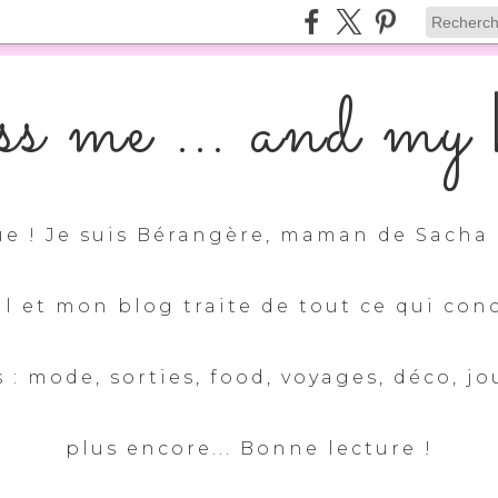
s me ... and my k
e ! Je suis Bérangère, maman de Sacha 
ul et mon blog traite de tout ce qui con
 : mode, sorties, food, voyages, déco, jo
plus encore... Bonne lecture !