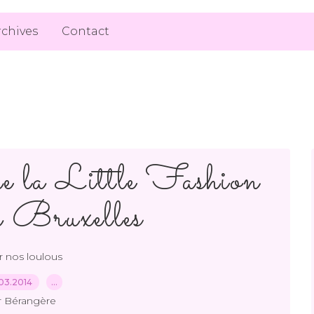
rchives
Contact
de la Little Fashion
 Bruxelles
 nos loulous
03.2014
…
r Bérangère