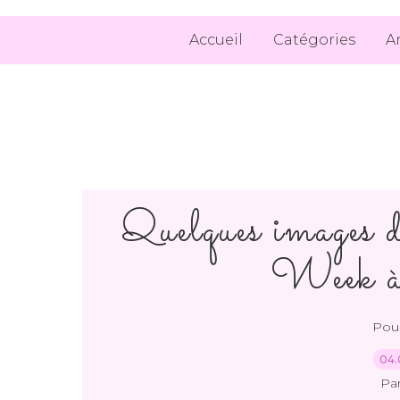
Accueil
Catégories
A
Quelques images 
Week à
Pour
04.
Pa