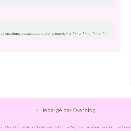
ues créations, beaucoup de talents réunis !<br /> <br /> <br /> <br />
- Hébergé par
Overblog
tail Overblog
Top articles
Contact
Signaler un abus
C.G.U.
Cooki