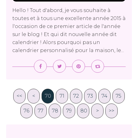
Hello ! Tout d'abord, je vous souhaite à
toutes et à tous une excellente année 2015 à
l'occasion de ce premier article de l'année
sur le blog ! Et qui dit nouvelle année dit
calendrier ! Alors pourquoi pas un
calendrier personnalisé pour la maison, le...
<<
<
20
30
40
50
60
70
10
71
72
73
74
75
76
77
78
79
80
90
100
>
>>