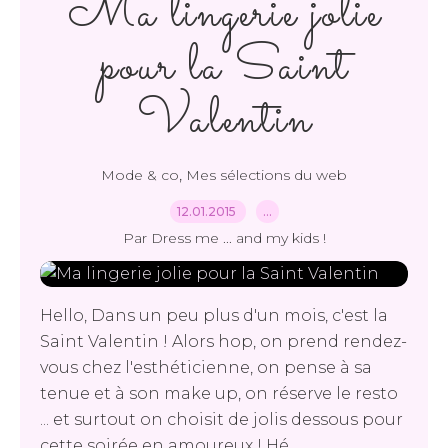
Ma lingerie jolie
pour la Saint
Valentin
,
Mode & co
Mes sélections du web
12.01.2015
…
Par Dress me ... and my kids !
Hello, Dans un peu plus d'un mois, c'est la
Saint Valentin ! Alors hop, on prend rendez-
vous chez l'esthéticienne, on pense à sa
tenue et à son make up, on réserve le resto
... et surtout on choisit de jolis dessous pour
cette soirée en amoureux ! Hé...