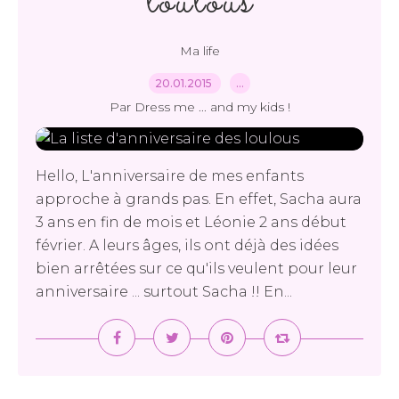
loulous
Ma life
20.01.2015
…
Par Dress me ... and my kids !
Hello, L'anniversaire de mes enfants
approche à grands pas. En effet, Sacha aura
3 ans en fin de mois et Léonie 2 ans début
février. A leurs âges, ils ont déjà des idées
bien arrêtées sur ce qu'ils veulent pour leur
anniversaire ... surtout Sacha !! En...