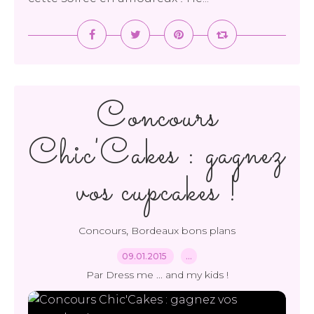
Concours
Chic'Cakes : gagnez
vos cupcakes !
,
Concours
Bordeaux bons plans
09.01.2015
…
Par Dress me ... and my kids !