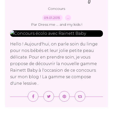
Concours
09.01.2015
…
Par Dress me ... and my kids !
Hello ! Aujourd'hui, on parle soin du linge
pour nos bébés et leur jolie petite peau
délicate. Pour en prendre soin, je vous
propose de découvrir la nouvelle gamme
Rainett Baby à l'occasion de ce concours
sur mon blog ! La gamme se compose
d'une lessive...