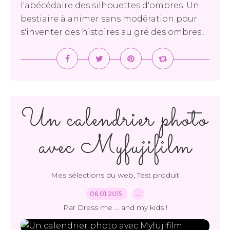
l'abécédaire des silhouettes d'ombres. Un
bestiaire à animer sans modération pour
s'inventer des histoires au gré des ombres...
Un calendrier photo
avec Myfujifilm
,
Mes sélections du web
Test produit
06.01.2015
…
Par Dress me ... and my kids !