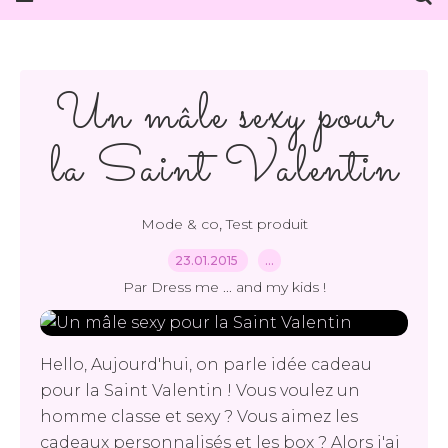
Un mâle sexy pour
la Saint Valentin
,
Mode & co
Test produit
23.01.2015
…
Par Dress me ... and my kids !
Hello, Aujourd'hui, on parle idée cadeau
pour la Saint Valentin ! Vous voulez un
homme classe et sexy ? Vous aimez les
cadeaux personnalisés et les box ? Alors j'ai