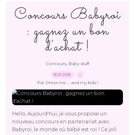
Concours Babyroi
: gagnez un bon
d'achat !
,
Concours
Baby stuff
16.01.2015
…
Par Dress me ... and my kids !
Hello, Aujourd'hui, je vous propose un
nouveau concours en partenariat avec
Babyroi, le monde où bébé est roi ! Ce joli