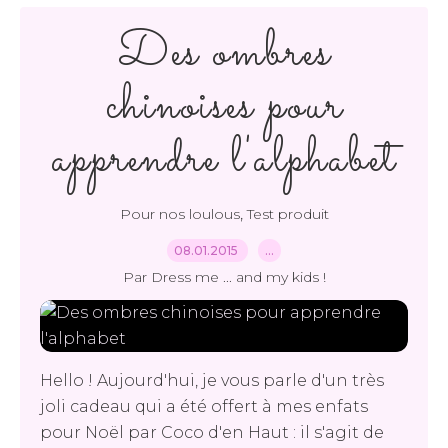
Des ombres
chinoises pour
apprendre l'alphabet
,
Pour nos loulous
Test produit
08.01.2015
…
Par Dress me ... and my kids !
Hello ! Aujourd'hui, je vous parle d'un très
joli cadeau qui a été offert à mes enfats
pour Noël par Coco d'en Haut : il s'agit de