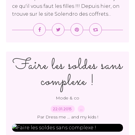
ce qu'il vous faut les filles !!! Depuis hier, on
trouve sur le site Solendro des coffrets...
Faire les soldes sans
complexe !
Mode & co
22.01.2015
…
Par Dress me ... and my kids !