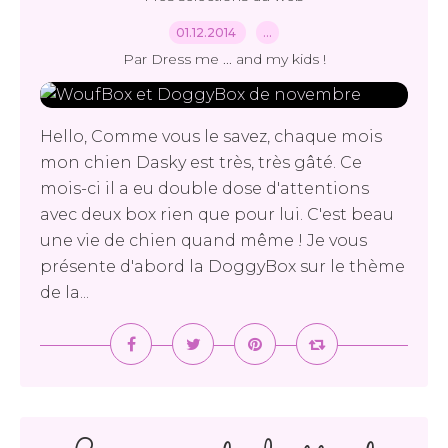
01.12.2014
…
Par Dress me ... and my kids !
Hello, Comme vous le savez, chaque mois
mon chien Dasky est très, très gâté. Ce
mois-ci il a eu double dose d'attentions
avec deux box rien que pour lui. C'est beau
une vie de chien quand même ! Je vous
présente d'abord la DoggyBox sur le thème
de la...