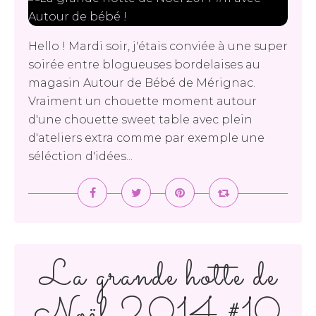
Hello ! Mardi soir, j'étais conviée à une super
soirée entre blogueuses bordelaises au
magasin Autour de Bébé de Mérignac.
Vraiment un chouette moment autour
d'une chouette sweet table avec plein
d'ateliers extra comme par exemple une
séléction d'idées...
La grande hotte de
Noël 2014 #10