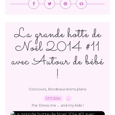
La grande hotte de
Noël 2014 #11
avec Autour de bébé
!
,
Concours
Bordeaux bons plans
27.11.2014
…
Par Dress me ... and my kids !