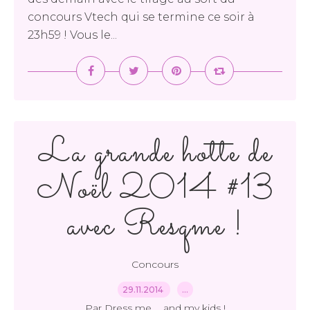
concours Vtech qui se termine ce soir à
23h59 ! Vous le...
La grande hotte de
Noël 2014 #13
avec Resqme !
Concours
29.11.2014
…
Par Dress me ... and my kids !