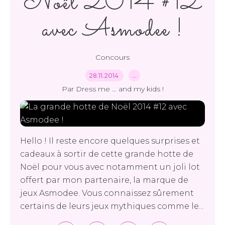
Noël 2014 #12
avec Asmodee !
Concours
28.11.2014
…
Par Dress me ... and my kids !
Hello ! Il reste encore quelques surprises et
cadeaux à sortir de cette grande hotte de
Noël pour vous avec notamment un joli lot
offert par mon partenaire, la marque de
jeux Asmodee. Vous connaissez sûrement
certains de leurs jeux mythiques comme le...