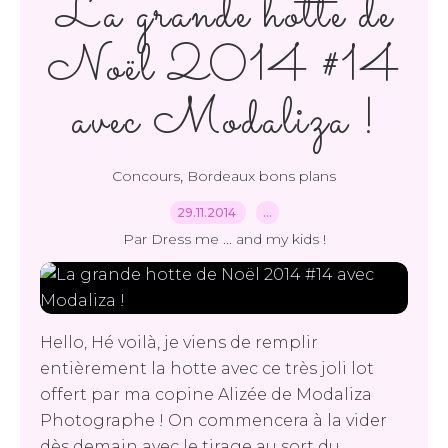
La grande hotte de
Noël 2014 #14
avec Modaliza !
,
Concours
Bordeaux bons plans
29.11.2014
…
Par Dress me ... and my kids !
Hello, Hé voilà, je viens de remplir
entièrement la hotte avec ce très joli lot
offert par ma copine Alizée de Modaliza
Photographe ! On commencera à la vider
dès demain avec le tirage au sort du