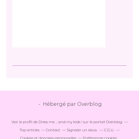
- Hébergé par
Overblog
Voir le profil de
Dress me ... and my kids !
sur le portail Overblog
Top articles
Contact
Signaler un abus
C.G.U.
Cookies et données personnelles
Préférences cookies