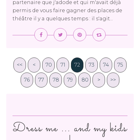
partenaire que j'adode et qui m'avait déjà
permis de vous faire gagner des places de
théâtre il y a quelques temps : il s'agit...
<<
<
20
30
40
50
60
70
10
71
72
73
74
75
76
77
78
79
80
90
100
>
>>
Dress me ... and my kids