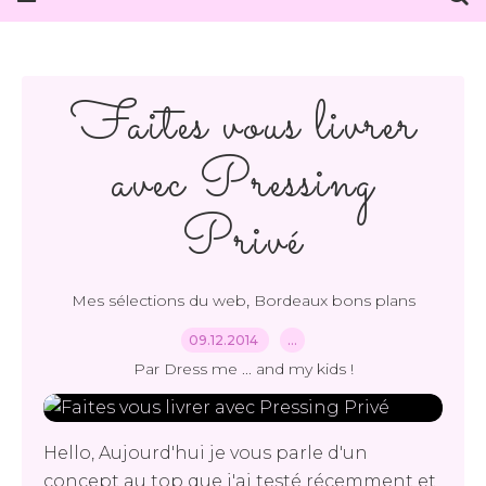
Faites vous livrer
avec Pressing
Privé
,
Mes sélections du web
Bordeaux bons plans
09.12.2014
…
Par Dress me ... and my kids !
Hello, Aujourd'hui je vous parle d'un
concept au top que j'ai testé récemment et