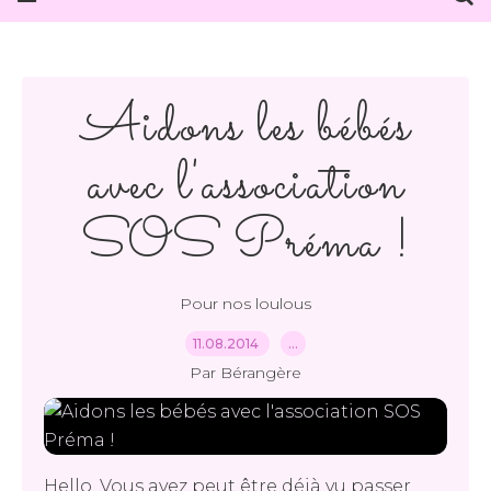
Aidons les bébés
avec l'association
SOS Préma !
Pour nos loulous
11.08.2014
…
Par Bérangère
Hello, Vous avez peut être déjà vu passer