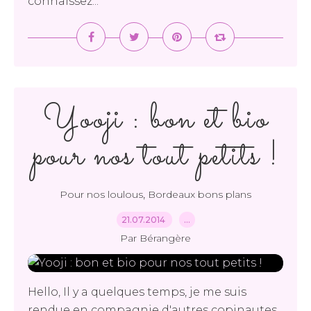
connaissez...
Yooji : bon et bio
pour nos tout petits !
,
Pour nos loulous
Bordeaux bons plans
21.07.2014
…
Par Bérangère
Hello, Il y a quelques temps, je me suis
rendue en compagnie d'autres copinautes