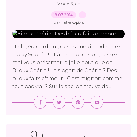
Mode & co
19.07.2014
…
Par Bérangère
Hello, Aujourd'hui, c'est samedi mode chez
Lucky Sophie ! Et à cette occasion, laissez-
moi vous présenter la jolie boutique de
Bijoux Chérie ! Le slogan de Chérie ? Des
bijoux faits d'amour ! C'est mignon comme
tout pas vrai ? Sur le site, on trouve de...