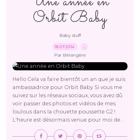
Une année en
Orbit Baby
Baby stuff
18.07.2014
…
Par Bérangère
Hello Cela va faire bientôt un an que je suis
ambassadrice pour Orbit Baby. Si vous me
suivez sur les réseaux sociaux, vous avez dû
voir passer des photos et vidéos de mes
loulous dans la chouette poussette G2 !
L'heure est désormais venue pour moi de...