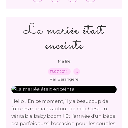
La mariée était
enceinte
Ma life
17.07.2014
…
Par Bérangère
Hello ! En ce moment, il y a beaucoup de
futures mamans autour de moi. C'est un
véritable baby boom ! Et l'arrivée d'un bébé
est parfois aussi l'occasion pour les couples