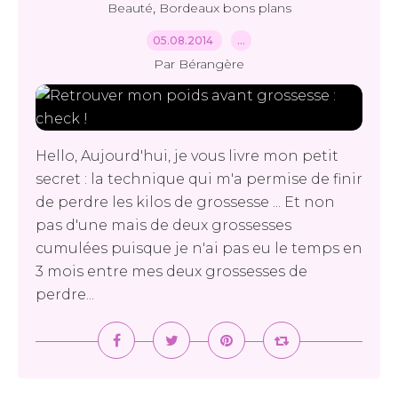
,
Beauté
Bordeaux bons plans
05.08.2014
…
Par Bérangère
Hello, Aujourd'hui, je vous livre mon petit
secret : la technique qui m'a permise de finir
de perdre les kilos de grossesse ... Et non
pas d'une mais de deux grossesses
cumulées puisque je n'ai pas eu le temps en
3 mois entre mes deux grossesses de
perdre...