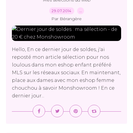
Mes sélections du web
29.07.2014
…
Par Bérangère
Hello, En ce dernier jour de soldes, j'ai
reposté mon article sélection pour nos
loulous dans mon eshop enfant préféré
MLS sur les réseaux sociaux. En maintenant,
place aux dames avec mon eshop femme
chouchou à savoir Monshowroom ! En ce
dernier jour...