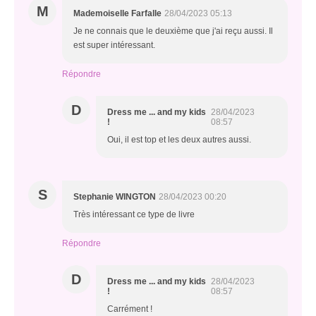
M
Mademoiselle Farfalle
28/04/2023 05:13
Je ne connais que le deuxième que j'ai reçu aussi. Il
est super intéressant.
Répondre
D
Dress me ... and my kids
28/04/2023
!
08:57
Oui, il est top et les deux autres aussi.
S
Stephanie WINGTON
28/04/2023 00:20
Très intéressant ce type de livre
Répondre
D
Dress me ... and my kids
28/04/2023
!
08:57
Carrément !