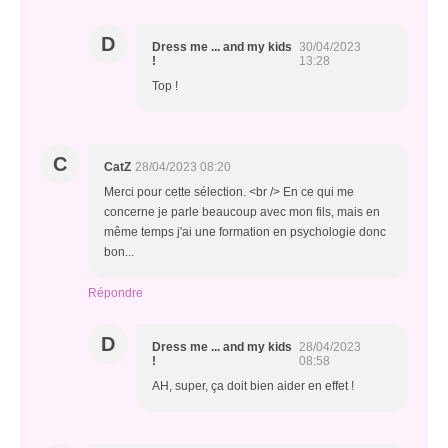
D
Dress me ... and my kids
30/04/2023
!
13:28
Top !
C
CatZ
28/04/2023 08:20
Merci pour cette sélection. <br /> En ce qui me
concerne je parle beaucoup avec mon fils, mais en
même temps j'ai une formation en psychologie donc
bon...
Répondre
D
Dress me ... and my kids
28/04/2023
!
08:58
AH, super, ça doit bien aider en effet !