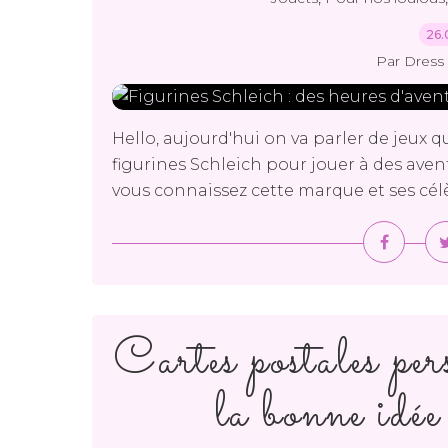
26.
Par Dress 
Hello, aujourd'hui on va parler de jeux 
figurines Schleich pour jouer à des aven
vous connaissez cette marque et ses célèb
Cartes postales per
la bonne idée