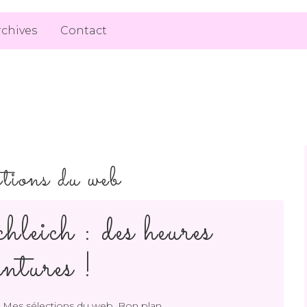
rchives
Contact
ctions du web
leich : des heures
entures !
,
,
Mes sélections du web
Bon plan