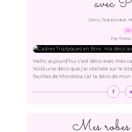
avec P
,
,
Déco
Test produit
M
05.
Par Dress 
Hello, aujourd'hui c'est déco avec mes 
Voilà une déco que j'ai réalisée sur le s
feuilles de Monstera car la déco de mon b
Mes robes p