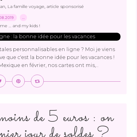
,
,
lan
La famille voyage
article sponsorisé
08.2019
…
me ... and my kids !
tales personnalisables en ligne ? Moi je viens
uve que c'est la bonne idée pour les vacances !
xique en février, nos cartes ont mis,...
moins de 5 euros : on
rnier jour de soldes ?