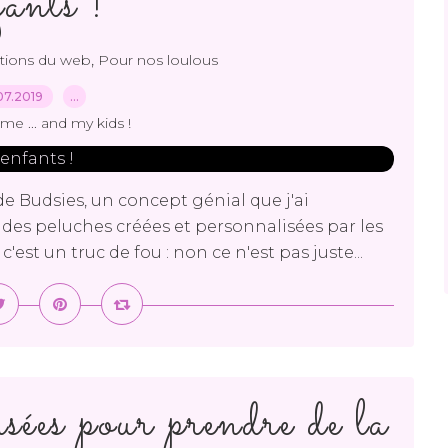
fants !
,
tions du web
Pour nos loulous
07.2019
…
me ... and my kids !
 de Budsies, un concept génial que j'ai
 des peluches créées et personnalisées par les
est un truc de fou : non ce n'est pas juste...
ées pour prendre de la