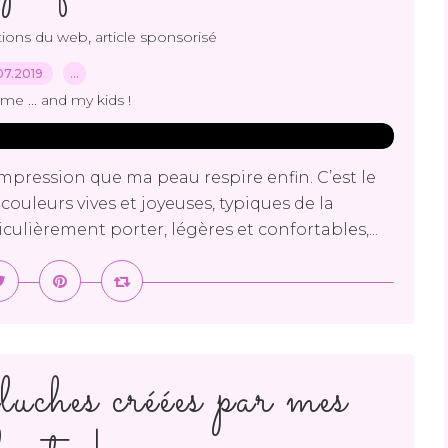
,
tions du web
article sponsorisé
07.2019
…
me ... and my kids !
e impression que ma peau respire enfin. C’est le
couleurs vives et joyeuses, typiques de la
iculièrement porter, légères et confortables,...
luches créées par mes