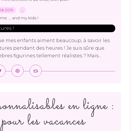
08.2019
…
me ... and my kids !
que mes enfants aiment beaucoup, à savoir les
tures pendant des heures ! Je suis sûre que
res figurines tellement réalistes ? Mais...
sonnalisables en ligne :
 pour les vacances