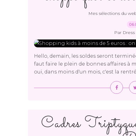
Mes sélections du we
06.
Par Dress 
Hello, demain, les soldes seront terminée
faut faire le plein de bonnes affaires à
oui, dans moins d'un mois, c'est la rentré
Cadres Triptyque