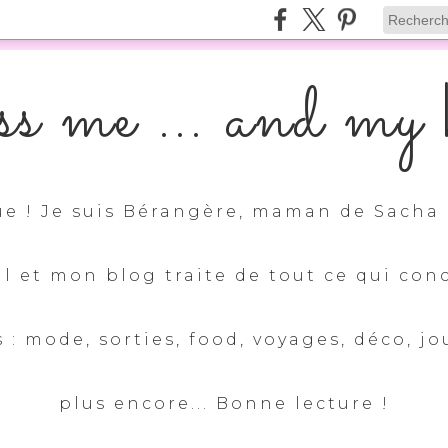
s me ... and my k
e ! Je suis Bérangère, maman de Sacha 
ul et mon blog traite de tout ce qui con
 : mode, sorties, food, voyages, déco, jo
plus encore... Bonne lecture !