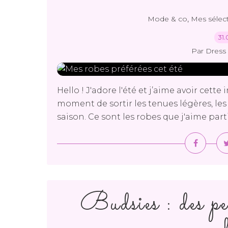
,
Mode & co
Mes sélec
31.
Par Dress 
Hello ! J'adore l'été et j’aime avoir cett
moment de sortir les tenues légères, les 
saison. Ce sont les robes que j'aime part
Budsies : des pe