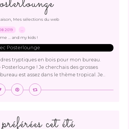
osterlounge
,
aison
Mes sélections du web
08.2019
…
me ... and my kids !
cadres tryptiques en bois pour mon bureau.
ite Posterlounge ! Je cherchais des grosses
ureau est assez dans le thème tropical. Je...
référées cet été