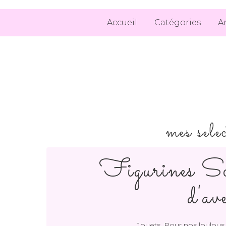
Accueil
Catégories
A
mes sele
Figurines Sch
d'av
,
Jouets
Pour nos loulous