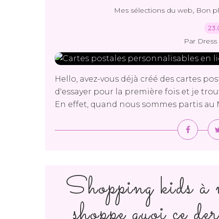
,
Mes sélections du web
Bon p
23.
Par Dress 
Hello, avez-vous déjà créé des cartes pos
d'essayer pour la première fois et je tro
En effet, quand nous sommes partis au Me
Shopping kids à 
shoppe quoi ce de